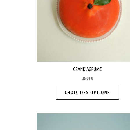
GRAND AGRUME
36.00
€
Ce
CHOIX DES OPTIONS
produi
a
plusie
variat
Les