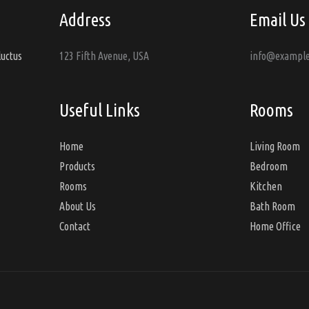
du
Address
Email Us
t
produit
luctus
123 Fifth Avenue, USA
info@exampl
Useful Links
Rooms
Home
Living Room
Products
Bedroom
Rooms
Kitchen
About Us
Bath Room
Contact
Home Office