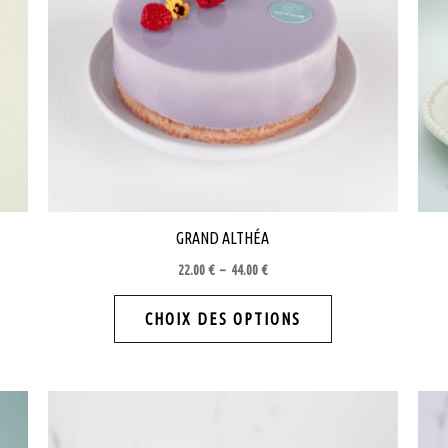
GRAND ALTHÉA
Plage
22.00
€
–
44.00
€
de
Ce
prix :
CHOIX DES OPTIONS
22.00 €
t
produit
à
a
44.00 €
urs
plusieurs
ions.
variations.
Les