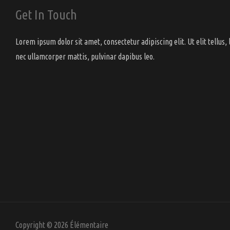
du
Get In Touch
produi
Lorem ipsum dolor sit amet, consectetur adipiscing elit. Ut elit tellus, 
nec ullamcorper mattis, pulvinar dapibus leo.
Copyright © 2026 Élémentaire