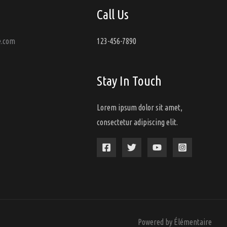
du
Call Us
produit
e.com
123-456-7890
Stay In Touch
Lorem ipsum dolor sit amet,
consectetur adipiscing elit.
Powered by Élémentaire