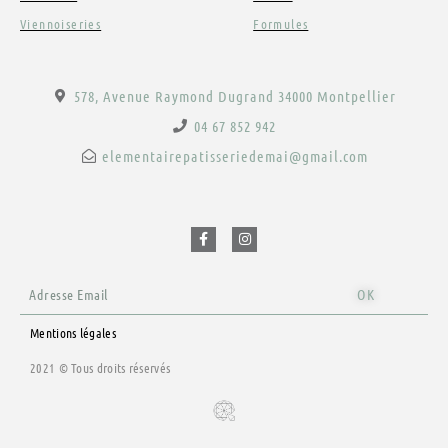
Viennoiseries
Formules
578, Avenue Raymond Dugrand 34000 Montpellier
04 67 852 942
elementairepatisseriedemai@gmail.com
F
I
a
n
c
s
e
t
b
a
o
g
o
r
Email
k
a
OK
-
m
f
Mentions légales
2021 © Tous droits réservés