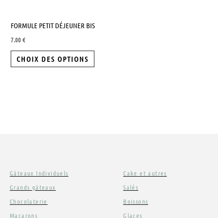
produit
FORMULE PETIT DÉJEUNER BIS
7.00
€
CHOIX DES OPTIONS
Gâteaux Individuels
Cake et autres
Grands gâteaux
Salés
Chocolaterie
Boissons
Macarons
Glaces