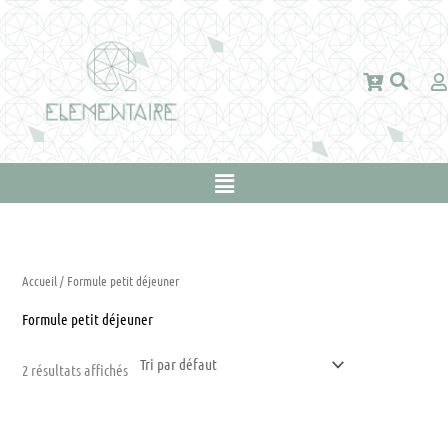
Aller
au
contenu
Main
Menu
Accueil
/ Formule petit déjeuner
Formule petit déjeuner
2 résultats affichés
Ce