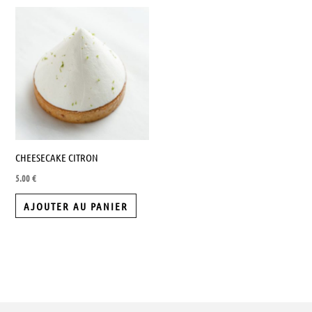
du
du
produit
produit
CHEESECAKE CITRON
5.00
€
AJOUTER AU PANIER