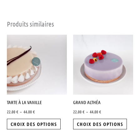
Produits similaires
Plage
Plage
Ce
Ce
de
de
produit
produit
prix :
prix :
22.00 €
22.00 €
a
a
à
à
44.00 €
plusieurs
44.00 €
plusieu
variations.
variati
Les
Les
options
options
peuvent
peuven
TARTE À LA VANILLE
GRAND ALTHÉA
être
être
22.00
€
–
44.00
€
22.00
€
–
44.00
€
choisies
choisie
sur
sur
CHOIX DES OPTIONS
CHOIX DES OPTIONS
la
la
page
page