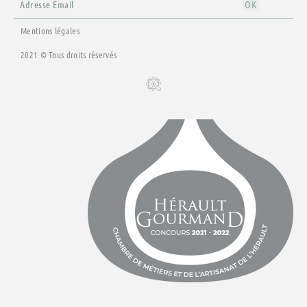
k
a
OK
-
m
f
Mentions légales
2021 © Tous droits réservés