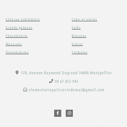
Gâteaux Individuels
Cake et autres
Grands gâteaux
Salés
Chocolaterie
Boissons
Macarons
Glaces
Viennoiseries
Formules
578, Avenue Raymond Dugrand 34000 Montpellier
04 67 852 942
elementairepatisseriedemai@gmail.com
F
I
a
n
c
s
e
t
b
a
o
g
o
r
Email