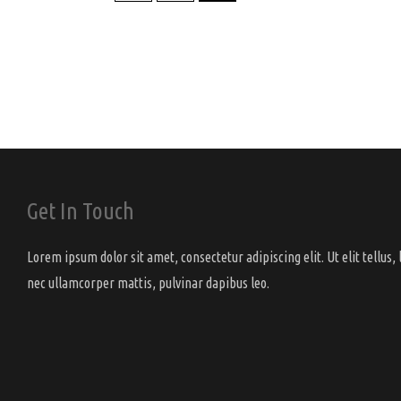
Get In Touch
Lorem ipsum dolor sit amet, consectetur adipiscing elit. Ut elit tellus, 
nec ullamcorper mattis, pulvinar dapibus leo.