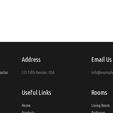
Address
Email Us
luctus
123 Fifth Avenue, USA
info@exampl
Useful Links
Rooms
Home
Living Room
Products
Bedroom