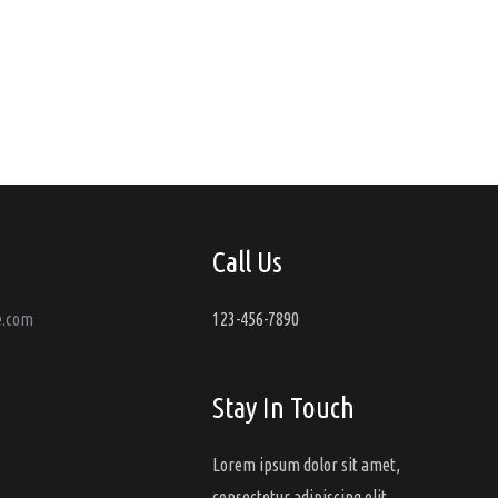
Call Us
e.com
123-456-7890
Stay In Touch
Lorem ipsum dolor sit amet,
consectetur adipiscing elit.