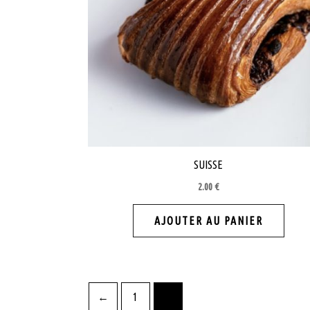
SUISSE
2.00
€
AJOUTER AU PANIER
←
1
2