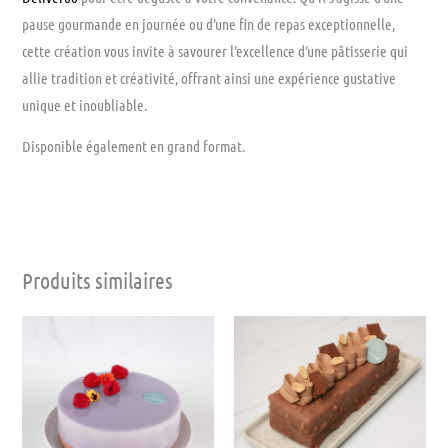
pause gourmande en journée ou d’une fin de repas exceptionnelle,
cette création vous invite à savourer l’excellence d’une pâtisserie qui
allie tradition et créativité, offrant ainsi une expérience gustative
unique et inoubliable.
Disponible également en grand format.
Produits similaires
Plage
Plage
Ce
Ce
de
de
produit
produit
prix :
prix :
22.00 €
22.00 €
a
a
à
à
44.00 €
plusieurs
44.00 €
plusieu
variations.
variati