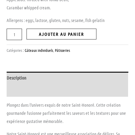
Carambar whipped cream.
Allergens : eggs, lactose, gluten, nuts, sesame, fish gelatin
AJOUTER AU PANIER
Catégories :
Gâteaux individuels
,
Pâtisseries
Description
Avis (0)
Plongez dans l’univers exquis de notre Saint-Honoré. Cette création
gourmande fusionne parfaitement les saveurs et les textures pour une
expérience gustative mémorable.
Notre Saint-Honoré est une merveilleuse association de délices. Sa