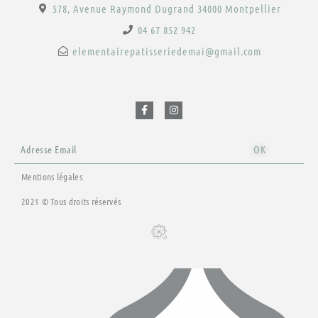
578, Avenue Raymond Dugrand 34000 Montpellier
04 67 852 942
elementairepatisseriedemai@gmail.com
F
I
a
n
c
s
e
t
b
a
o
g
o
r
Email
k
a
OK
-
m
f
Mentions légales
2021 © Tous droits réservés