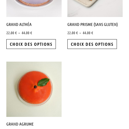
Les
Les
options
options
peuvent
peuven
GRAND ALTHÉA
GRAND PRISME (SANS GLUTEN)
être
être
22.00
€
–
44.00
€
22.00
€
–
44.00
€
choisies
choisie
sur
sur
CHOIX DES OPTIONS
CHOIX DES OPTIONS
la
la
page
page
Ce
du
du
produit
produit
produit
a
plusieurs
variations.
Les
options
peuvent
GRAND AGRUME
être