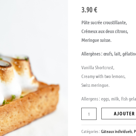
CITRON
3.90
€
MERINGUÉE
Pâte sucrée croustillante,
Crémeux aux deux citrons,
Meringue suisse.
Allergènes : œufs, lait, gélatin
Vanilla Shortcrust,
Creamy with two lemons,
Swiss meringue.
Allergens : eggs, milk, fish gel
AJOUTER
Catégories :
Gâteaux individuels
,
P