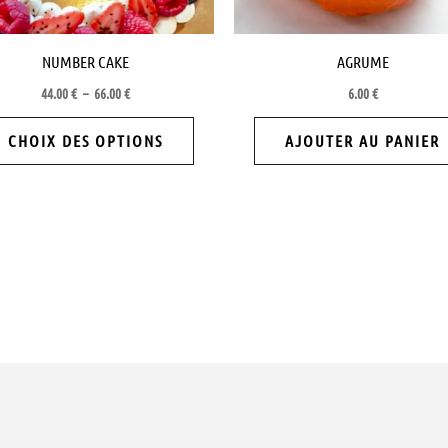
être
choisies
NUMBER CAKE
AGRUME
sur
44.00
€
–
66.00
€
6.00
€
la
page
CHOIX DES OPTIONS
AJOUTER AU PANIER
du
produit