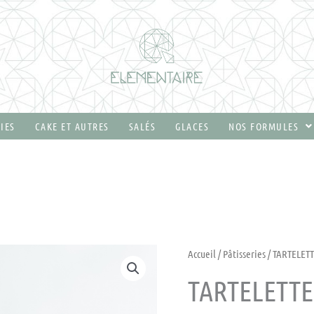
IES
CAKE ET AUTRES
SALÉS
GLACES
NOS FORMULES
quantité
Accueil
/
Pâtisseries
/ TARTELET
de
TARTELETT
TARTELETTE