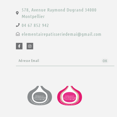
578, Avenue Raymond Dugrand 34000
Montpellier
04 67 852 942
elementairepatisseriedemai@gmail.com
F
I
a
n
c
s
e
t
Email
b
a
OK
o
g
o
r
k
a
-
m
f