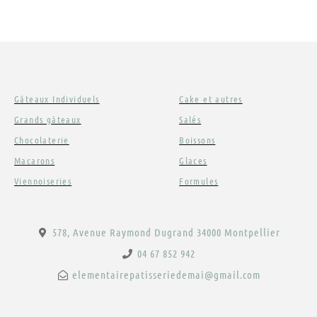
Gâteaux Individuels
Cake et autres
Grands gâteaux
Salés
Chocolaterie
Boissons
Macarons
Glaces
Viennoiseries
Formules
578, Avenue Raymond Dugrand 34000 Montpellier
04 67 852 942
elementairepatisseriedemai@gmail.com
F
I
a
n