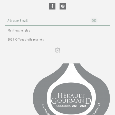
c
s
e
t
b
a
o
g
o
r
Email
k
a
OK
-
m
f
Mentions légales
2021 © Tous droits réservés