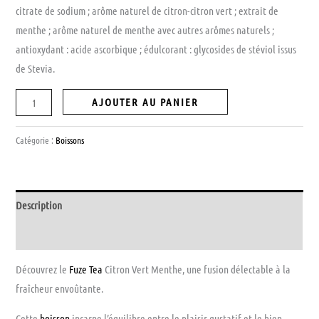
citrate de sodium ; arôme naturel de citron-citron vert ; extrait de
menthe ; arôme naturel de menthe avec autres arômes naturels ;
antioxydant : acide ascorbique ; édulcorant : glycosides de stéviol issus
de Stevia.
AJOUTER AU PANIER
Catégorie :
Boissons
Description
Avis (0)
Découvrez le
Fuze Tea
Citron Vert Menthe, une fusion délectable à la
fraîcheur envoûtante.
Cette
boisson
incarne l’équilibre entre le plaisir gustatif et le bien-