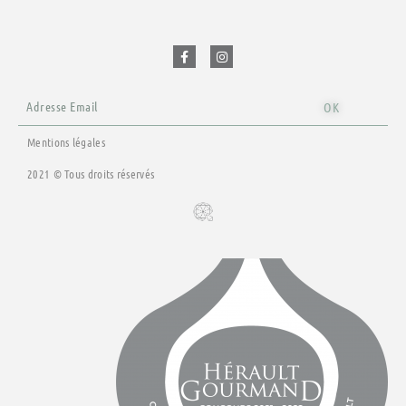
F
I
a
n
c
s
e
t
b
a
o
g
o
r
Email
k
a
OK
-
m
f
Mentions légales
2021 © Tous droits réservés