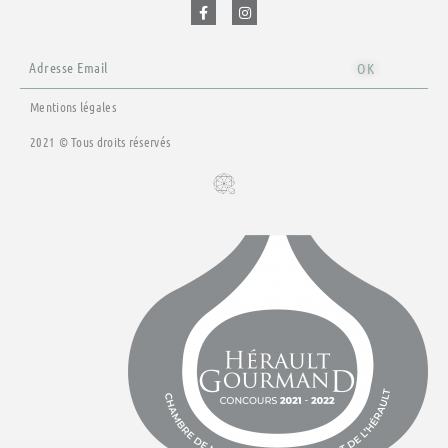
e
t
b
a
o
g
o
r
Email
k
a
OK
-
m
f
Mentions légales
2021 © Tous droits réservés