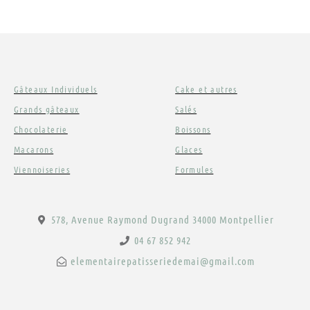
produit
Gâteaux Individuels
Cake et autres
Grands gâteaux
Salés
Chocolaterie
Boissons
Macarons
Glaces
Viennoiseries
Formules
578, Avenue Raymond Dugrand 34000 Montpellier
04 67 852 942
elementairepatisseriedemai@gmail.com
F
I
a
n
c
s