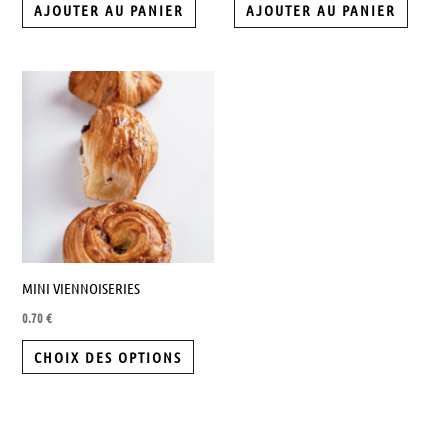
AJOUTER AU PANIER
AJOUTER AU PANIER
Ce
produit
a
plusieurs
variations.
Les
options
peuvent
MINI VIENNOISERIES
être
0.70
€
choisies
sur
CHOIX DES OPTIONS
la
page
du