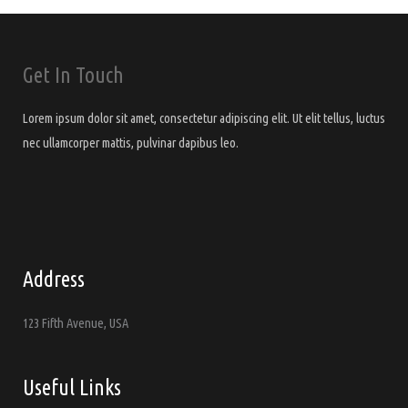
Get In Touch
Lorem ipsum dolor sit amet, consectetur adipiscing elit. Ut elit tellus, luctus
nec ullamcorper mattis, pulvinar dapibus leo.
Address
123 Fifth Avenue, USA
Useful Links