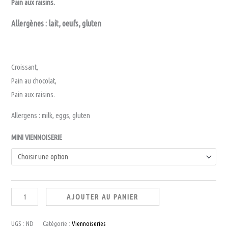
Pain aux raisins.
Allergènes : lait, oeufs, gluten
Croissant,
Pain au chocolat,
Pain aux raisins.
Allergens : milk, eggs, gluten
MINI VIENNOISERIE
quantité
AJOUTER AU PANIER
de
MINI
UGS :
ND
Catégorie :
Viennoiseries