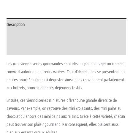
VIENNOISERIES
Description
Informations complémentaires
Avis (0)
Les mini viennoiseries gourmandes sont idéales pour partager un moment
convivial autour de douceurs variées. Tout d’abord, elles se présentent en
petites bouchées faciles à déguster. Ainsi, elles conviennent parfaitement
aux buffets, brunchs et petits-déjeuners festifs.
Ensuite, ces viennoiseries miniatures offrent une grande diversité de
saveurs. Par exemple, on retrouve des mini croissants, des mini pains au
chocolat ou encore des mini pains aux raisins. Grâce à cette variété, chacun
peut trouver son plaisir gourmand. Par conséquent, elles plaisent aussi
bien aux enfants qu’aux adultes.