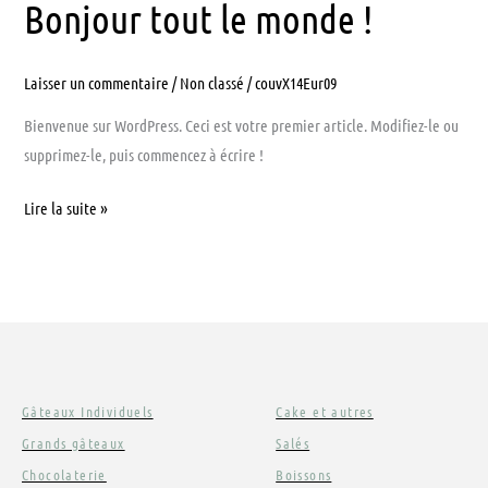
Bonjour tout le monde !
Bonjour
tout
le
Laisser un commentaire
/
Non classé
/
couvX14Eur09
monde !
Bienvenue sur WordPress. Ceci est votre premier article. Modifiez-le ou
supprimez-le, puis commencez à écrire !
Lire la suite »
Gâteaux Individuels
Cake et autres
Grands gâteaux
Salés
Chocolaterie
Boissons