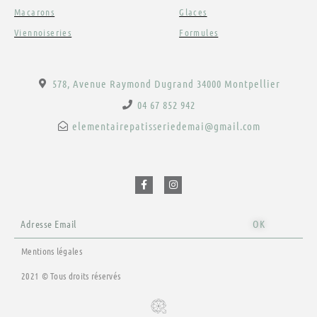
Macarons
Glaces
Viennoiseries
Formules
578, Avenue Raymond Dugrand 34000 Montpellier
04 67 852 942
elementairepatisseriedemai@gmail.com
F
I
a
n
c
s
e
t
b
a
o
g
o
r
Email
k
a
OK
-
m
f
Mentions légales
2021 © Tous droits réservés