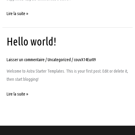
Bonjour
Lire la suite »
tout
le
monde !
Hello world!
Laisser un commentaire
/
Uncategorized
/
couvX14Eur09
Welcome to Astra Starter Templates. This is your first post. Edit or delete it,
then start blogging!
Hello
Lire la suite »
world!