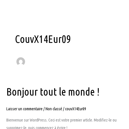
Aller
au
contenu
CouvX14Eur09
Bonjour tout le monde !
Laisser un commentaire
/
Non classé
/
couvX14Eur09
Bienvenue sur WordPress. Ceci est votre premier article. Modifiez-le ou
supprimez-le, puis commencez à écrire !