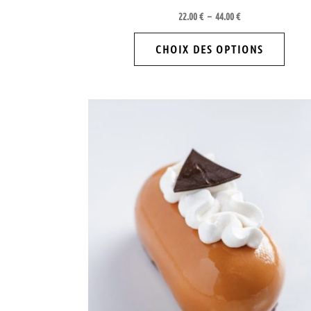
du
22.00
€
–
44.00
€
produi
CHOIX DES OPTIONS