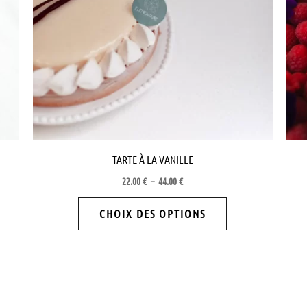
Les
options
peuvent
être
choisies
sur
la
page
TARTE À LA VANILLE
du
22.00
€
–
44.00
€
produit
CHOIX DES OPTIONS