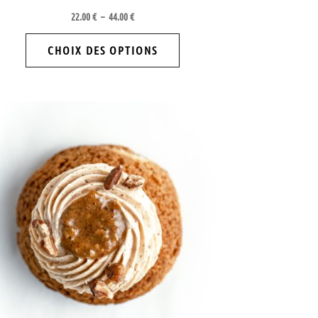
du
22.00
€
–
44.00
€
produit
CHOIX DES OPTIONS