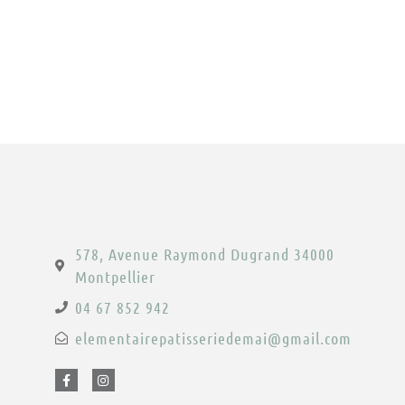
578, Avenue Raymond Dugrand 34000
Montpellier
04 67 852 942
elementairepatisseriedemai@gmail.com
F
I
a
n
c
s