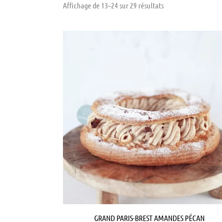
Affichage de 13–24 sur 29 résultats
Plage
Ce
de
produi
prix :
22.00 €
a
à
44.00 €
plusie
variat
Les
option
peuve
être
choisi
sur
la
page
GRAND PARIS-BREST AMANDES PÉCAN