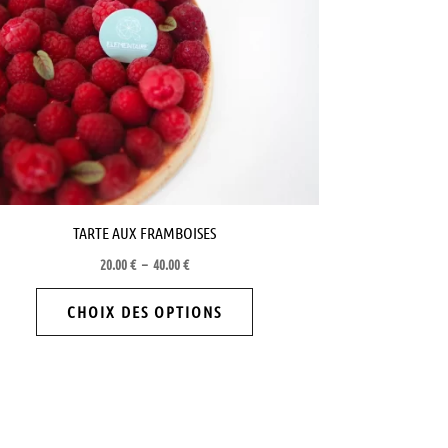
Les
options
peuvent
être
choisies
sur
la
page
TARTE AUX FRAMBOISES
du
20.00
€
–
40.00
€
produit
CHOIX DES OPTIONS