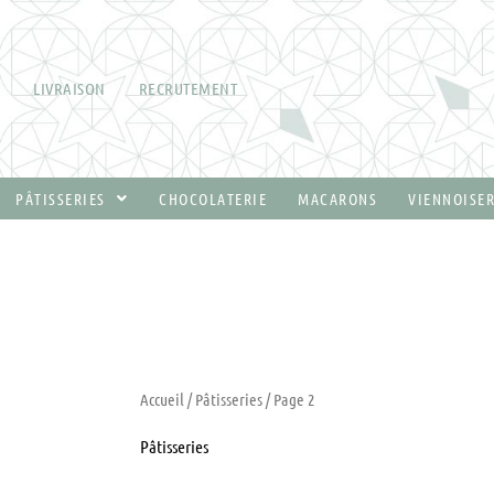
Aller
au
contenu
LIVRAISON
RECRUTEMENT
PÂTISSERIES
CHOCOLATERIE
MACARONS
VIENNOISER
Accueil
/
Pâtisseries
/ Page 2
Pâtisseries