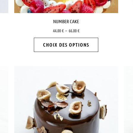
la
page
NUMBER CAKE
du
44.00
€
–
66.00
€
produit
CHOIX DES OPTIONS