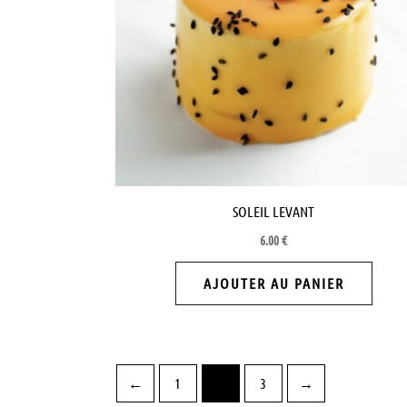
SOLEIL LEVANT
6.00
€
AJOUTER AU PANIER
←
1
2
3
→