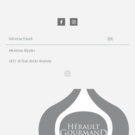
F
I
a
n
c
s
e
t
b
a
o
g
o
r
Email
k
a
OK
-
m
f
Mentions légales
2021 © Tous droits réservés