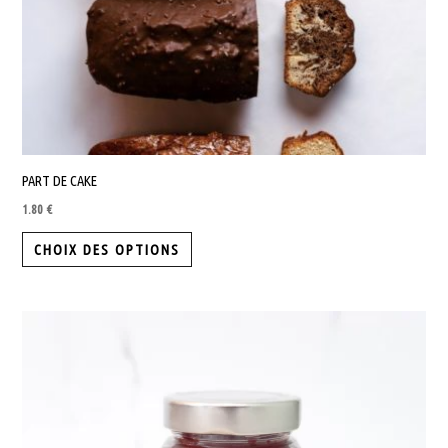
PART DE CAKE
1.80
€
Ce
CHOIX DES OPTIONS
produit
a
plusieurs
variations.
Les
options
peuvent