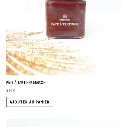
être
choisies
sur
la
page
du
produit
PÂTE À TARTINER MAISON
9.00
€
AJOUTER AU PANIER