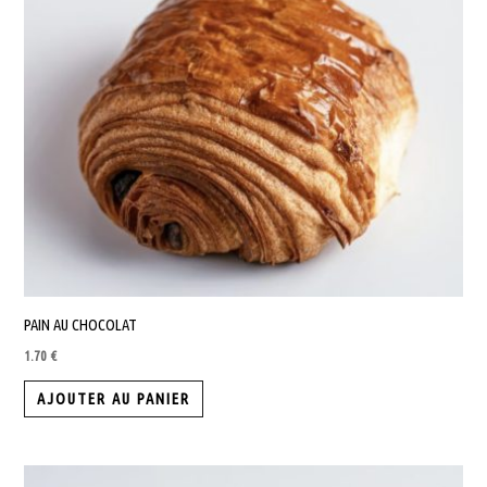
être
choisies
sur
la
page
du
produit
PAIN AU CHOCOLAT
1.70
€
AJOUTER AU PANIER