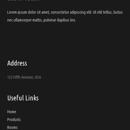
du
Lorem ipsum dolor sit amet, consectetur adipiscing elit. Ut elit tellus, luctus
produit
nec ullamcorper mattis, pulvinar dapibus leo.
Address
123 Fifth Avenue, USA
Useful Links
Home
Products
Rooms