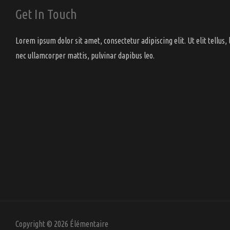
Get In Touch
Lorem ipsum dolor sit amet, consectetur adipiscing elit. Ut elit tellus, 
nec ullamcorper mattis, pulvinar dapibus leo.
Copyright © 2026 Élémentaire