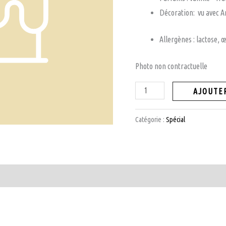
Décoration: vu avec 
Allergènes : lactose, œ
Photo non contractuelle
quantité
AJOUTER
de
COMMANDE
Catégorie :
Spécial
SPÉCIALE
MME
SVAROVA