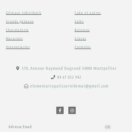
Gâteaux Individuels
Cake et autres
Grands gâteaux
Salés
Chocolaterie
Boissons
Macarons
Glaces
Viennoiseries
Formules
578, Avenue Raymond Dugrand 34000 Montpellier
04 67 852 942
elementairepatisseriedemai@gmail.com
F
I
a
n
c
s
e
t
b
a
o
g
o
r
Email
k
a
OK
-
m